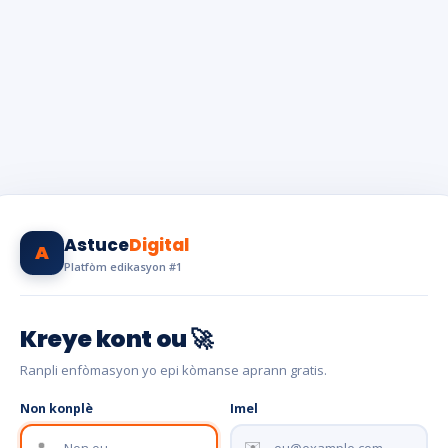
Astuce
Digital
A
Platfòm edikasyon #1
Kreye kont ou 🚀
Ranpli enfòmasyon yo epi kòmanse aprann gratis.
Non konplè
Imel
✉️
👤